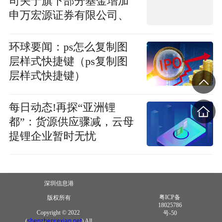
司关于旗下部分基金增加
申万宏源证券有限公司、
申万宏源西部证券有限公
司为销售机构及开通认申
环球要闻：ps怎么复制图
购、赎回、定投、转换业
层样式快捷键（ps复制图
务并参加其费率优惠活动
层样式快捷键）
的公告-今日播报
每日动态!再探“亚洲锂
都”：货源供应骤减，云母
提锂企业暂时无忧
深圳信息港
粤ICP备
版权所有
18025786
Copyright © 2022
号-50
shenzhenrexian.net
(
) All