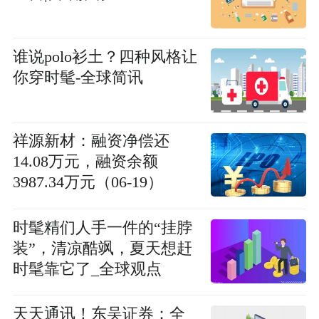
谁说polo衫土？四种风格让
你穿时髦-全球简讯
祥源新材：融资净偿还
14.08万元，融资余额
3987.34万元（06-19）
时髦精们人手一件的“挂脖
装”，清凉酷飒，夏天想赶
时髦靠它了_全球观点
天天通讯！东吴证券：全