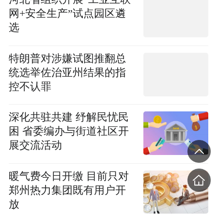
网+安全生产”试点园区遴
选
特朗普对涉嫌试图推翻总
统选举佐治亚州结果的指
控不认罪
深化共驻共建 纾解民忧民
困 省委编办与街道社区开
展交流活动
暖气费今日开缴 目前只对
郑州热力集团既有用户开
放