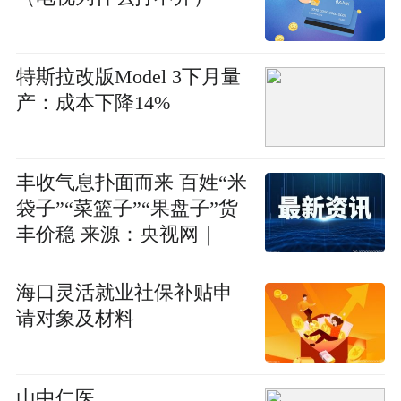
特斯拉改版Model 3下月量
产：成本下降14%
丰收气息扑面而来 百姓“米
袋子”“菜篮子”“果盘子”货
丰价稳 来源：央视网｜
2023年08月17日 19:37:49
海口灵活就业社保补贴申
请对象及材料
山中仁医