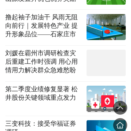
撸起袖子加油干 风雨无阻
向前行｜发展特色产业 提
升形象品位——石家庄市
多举措推进县域经
刘媛在霸州市调研检查灾
后重建工作时强调 用心用
情用力解决群众急难愁盼
问题 全力帮助受灾企业尽
快复工复产
第二季度业绩修复显著 松
井股份关键领域重点发力
三变科技：接受华福证券