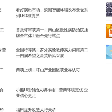
选
看好演出市场，浪潮智能终端发布云仓系
列LED租赁屏
查工
首批评审获第一！南山区慢性病防治院挂
牌全市体卫融合先行试点
令营
全国特等奖！罗外实验教师实力闪耀第二
十四届希望之星英语风采展
广
两项上榜！坪山产业园区获业界认可
的
小熊U租创始人胡祚雄：营商环境更优 企
业信心更足
69
福田提升改造人行天桥