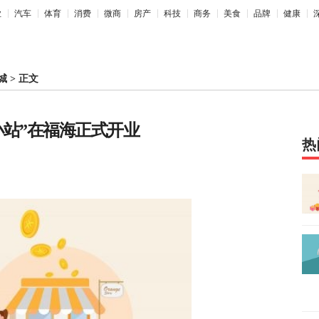
业
汽车
体育
消费
微商
房产
科技
商务
美食
品牌
健康
城
>
正文
小站”在福海正式开业
热