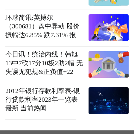
环球简讯:英搏尔
（300681）盘中异动 股价
振幅达6.85% 跌7.31% 报
20.31元（06-26）
今日讯！统治内线！韩旭
13中7砍17分10板2助2帽 无
失误无犯规&正负值+22
2012年银行存款利率表-银
行贷款利率2023年一览表
最新 当前热闻