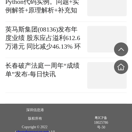
Python代码实例。问题+实
例解答+原理解析+补充知
识 今日关注
英马斯集团(08136)发布年
度业绩 股东应占溢利612.6
万港元 同比减少46.13% 环
球关注
长春破产法庭一周年“成绩
单”发布-每日快讯
深圳信息港
粤ICP备
版权所有
18025786
Copyright © 2022
号-50
shenzhenrexian.net
(
) All