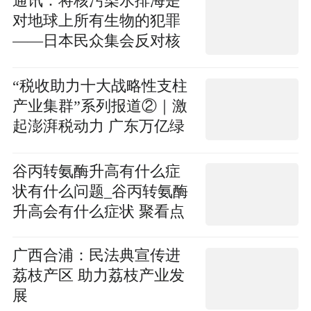
通讯：将核污染水排海是
对地球上所有生物的犯罪
——日本民众集会反对核
污染水排海 今日热文
“税收助力十大战略性支柱
产业集群”系列报道②｜激
起澎湃税动力 广东万亿绿
色石化产业集群高质量崛
起
谷丙转氨酶升高有什么症
状有什么问题_谷丙转氨酶
升高会有什么症状 聚看点
广西合浦：民法典宣传进
荔枝产区 助力荔枝产业发
展