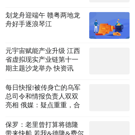
划龙舟迎端午 赣粤两地龙
舟好手逐浪琴江
元宇宙赋能产业升级 江西
省虚拟现实产业链第十一
期主题沙龙举办 快资讯
每日快报!被传身亡的乌军
总司令和情报负责人双双
亮相 俄媒：疑点重重，合
照疑似伪造
保罗：老里曾打算将德隆
带来快船 若我&德隆&费尔